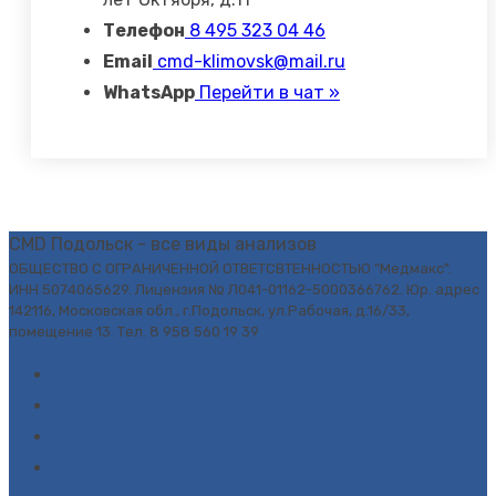
Телефон
8 495 323 04 46
Email
cmd-klimovsk@mail.ru
WhatsApp
Перейти в чат »
CMD Подольск - все виды анализов
ОБЩЕСТВО С ОГРАНИЧЕННОЙ ОТВЕТСВТЕННОСТЬЮ "Медмакс".
ИНН 5074065629. Лицензия № Л041-01162-5000366762. Юр. адрес
142116, Московская обл., г.Подольск, ул.Рабочая, д.16/33,
помещение 13. Тел. 8 958 560 19 39